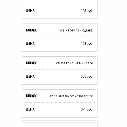
128
руб.
уха из семги и судака
128
руб.
семга-гриль в миндале
505
руб.
говяжья вырезка на гриле
371
руб.