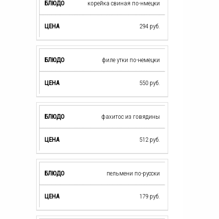
корейка свиная по-нмецки
294
руб.
филе утки по-немецки
550
руб.
фахитос из говядины
512
руб.
пельмени по-русски
179
руб.