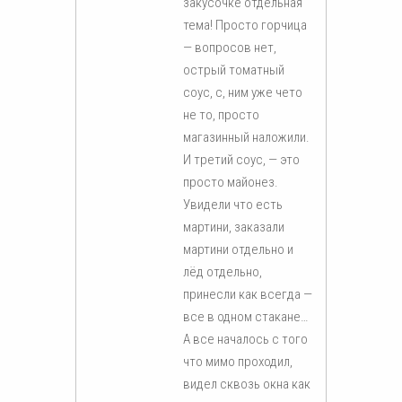
закусочке отдельная
тема! Просто горчица
— вопросов нет,
острый томатный
соус, с, ним уже чето
не то, просто
магазинный наложили.
И третий соус, — это
просто майонез.
Увидели что есть
мартини, заказали
мартини отдельно и
лёд отдельно,
принесли как всегда —
все в одном стакане…
А все началось с того
что мимо проходил,
видел сквозь окна как