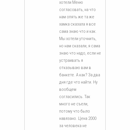
хотели Меню
согласовать, на что
нам опять же та же
хамка сказала я все
сама знаю что и как.
Мы хотели уточнить,
но нам сказали, я сама
знаю что надо, если не
устраивать я
отказываю вам в
банкете. А как? За два
дня где что найти. Ну
вообщем
согласились. Так
много не съели,
потому что было
навязано. Цена 2000
за человека не