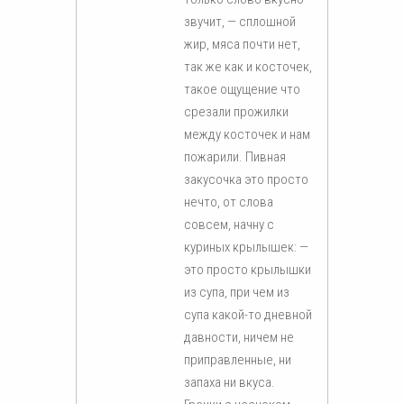
звучит, — сплошной
жир, мяса почти нет,
так же как и косточек,
такое ощущение что
срезали прожилки
между косточек и нам
пожарили. Пивная
закусочка это просто
нечто, от слова
совсем, начну с
куриных крылышек: —
это просто крылышки
из супа, при чем из
супа какой-то дневной
давности, ничем не
приправленные, ни
запаха ни вкуса.