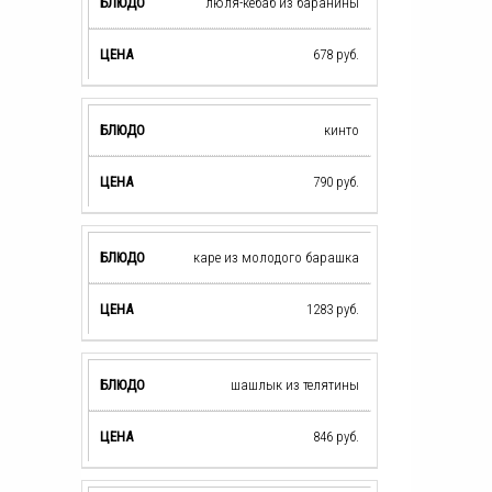
люля-кебаб из баранины
678
руб.
кинто
790
руб.
каре из молодого барашка
1283
руб.
шашлык из телятины
846
руб.