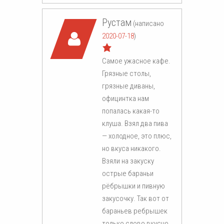
Рустам
(написано
2020-07-18
)
Самое ужасное кафе.
Грязные столы,
грязные диваны,
официнтка нам
попалась какая-то
клуша. Взял два пива
— холодное, это плюс,
но вкуса никакого.
Взяли на закуску
острые бараньи
рёбрышки и пивную
закусочку. Так вот от
бараньев ребрышек
только слово вкусно