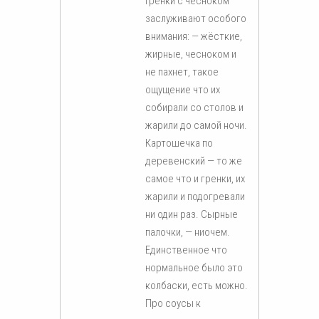
Гренки с чесноком
заслуживают особого
внимания: — жёсткие,
жирные, чесноком и
не пахнет, такое
ощущение что их
собирали со столов и
жарили до самой ночи.
Картошечка по
деревенский — то же
самое что и гренки, их
жарили и подогревали
ни один раз. Сырные
палочки, — ниочем.
Единственное что
нормальное было это
колбаски, есть можно.
Про соусы к