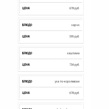
678
руб.
харчо
595
руб.
хашлама
734
руб.
уха по-королевски
678
руб.