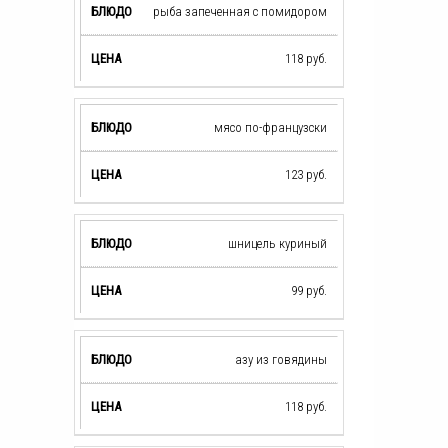
рыба запеченная с помидором
118
руб.
мясо по-французски
123
руб.
шницель куриный
99
руб.
азу из говядины
118
руб.