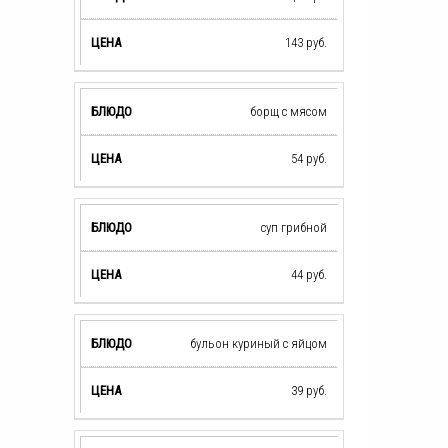
143
руб.
борщ с мясом
54
руб.
суп грибной
44
руб.
бульон куриный с яйцом
39
руб.