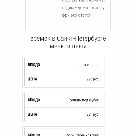
сидим ждём картошку
фри это отстой.
Теремок в Санкт-Петербурге :
меню и цены
салат оливье
295
руб.
сельдь под шубой
331
руб.
борщ теремковский