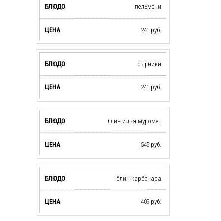
пельмени
241
руб.
сырники
241
руб.
блин илья муромец
545
руб.
блин карбонара
409
руб.