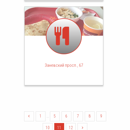
Заневский просп., 67
1
...
5
6
7
8
9
10
11
12