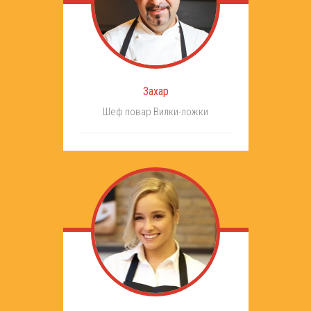
Захар
Шеф повар Вилки-ложки